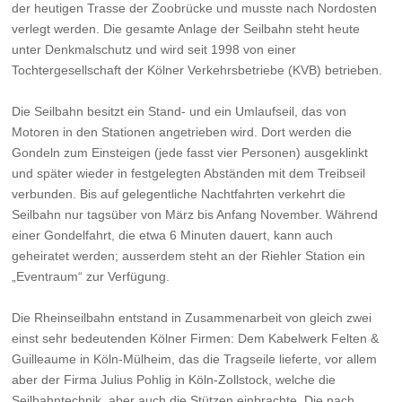
der heutigen Trasse der Zoobrücke und musste nach Nordosten
verlegt werden. Die gesamte Anlage der Seilbahn steht heute
unter Denkmalschutz und wird seit 1998 von einer
Tochtergesellschaft der Kölner Verkehrsbetriebe (KVB) betrieben.
Die Seilbahn besitzt ein Stand- und ein Umlaufseil, das von
Motoren in den Stationen angetrieben wird. Dort werden die
Gondeln zum Einsteigen (jede fasst vier Personen) ausgeklinkt
und später wieder in festgelegten Abständen mit dem Treibseil
verbunden. Bis auf gelegentliche Nachtfahrten verkehrt die
Seilbahn nur tagsüber von März bis Anfang November. Während
einer Gondelfahrt, die etwa 6 Minuten dauert, kann auch
geheiratet werden; ausserdem steht an der Riehler Station ein
„Eventraum“ zur Verfügung.
Die Rheinseilbahn entstand in Zusammenarbeit von gleich zwei
einst sehr bedeutenden Kölner Firmen: Dem Kabelwerk Felten &
Guilleaume in Köln-Mülheim, das die Tragseile lieferte, vor allem
aber der Firma Julius Pohlig in Köln-Zollstock, welche die
Seilbahntechnik, aber auch die Stützen einbrachte. Die nach