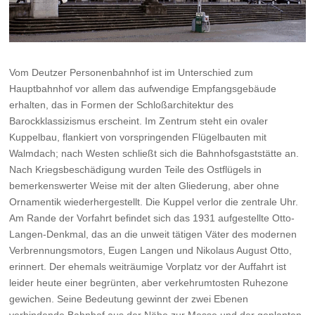
Vom Deutzer Personenbahnhof ist im Unterschied zum
Hauptbahnhof vor allem das aufwendige Empfangsgebäude
erhalten, das in Formen der Schloßarchitektur des
Barockklassizismus erscheint. Im Zentrum steht ein ovaler
Kuppelbau, flankiert von vorspringenden Flügelbauten mit
Walmdach; nach Westen schließt sich die Bahnhofsgaststätte an.
Nach Kriegsbeschädigung wurden Teile des Ostflügels in
bemerkenswerter Weise mit der alten Gliederung, aber ohne
Ornamentik wiederhergestellt. Die Kuppel verlor die zentrale Uhr.
Am Rande der Vorfahrt befindet sich das 1931 aufgestellte Otto-
Langen-Denkmal, das an die unweit tätigen Väter des modernen
Verbrennungsmotors, Eugen Langen und Nikolaus August Otto,
erinnert. Der ehemals weiträumige Vorplatz vor der Auffahrt ist
leider heute einer begrünten, aber verkehrumtosten Ruhezone
gewichen. Seine Bedeutung gewinnt der zwei Ebenen
verbindende Bahnhof aus der Nähe zur Messe und der geplanten