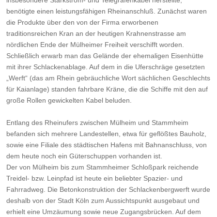
benötigte einen leistungsfähigen Rheinanschluß. Zunächst waren
die Produkte über den von der Firma erworbenen
traditionsreichen Kran an der heutigen Krahnenstrasse am
nördlichen Ende der Mülheimer Freiheit verschifft worden.
Schließlich erwarb man das Gelände der ehemaligen Eisenhütte
mit ihrer Schlackenablage. Auf dem in die Uferschräge gesetzten
„Werft“ (das am Rhein gebräuchliche Wort sächlichen Geschlechts
für Kaianlage) standen fahrbare Kräne, die die Schiffe mit den auf
große Rollen gewickelten Kabel beluden.
Entlang des Rheinufers zwischen Mülheim und Stammheim
befanden sich mehrere Landestellen, etwa für geflößtes Bauholz,
sowie eine Filiale des städtischen Hafens mit Bahnanschluss, von
dem heute noch ein Güterschuppen vorhanden ist.
Der von Mülheim bis zum Stammheimer Schloßpark reichende
Treidel- bzw. Leinpfad ist heute ein beliebter Spazier- und
Fahrradweg. Die Betonkonstruktion der Schlackenbergwerft wurde
deshalb von der Stadt Köln zum Aussichtspunkt ausgebaut und
erhielt eine Umzäumung sowie neue Zugangsbrücken. Auf dem